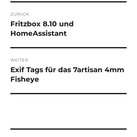
Beitragsnavigation
ZURÜCK
Fritzbox 8.10 und
Vorheriger
Beitrag:
HomeAssistant
WEITER
Exif Tags für das 7artisan 4mm
Nächster
Beitrag:
Fisheye