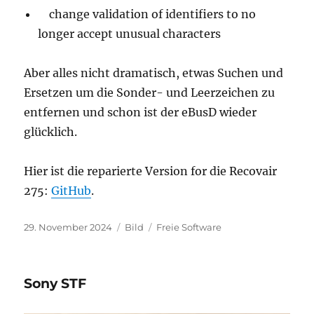
change validation of identifiers to no
longer accept unusual characters
Aber alles nicht dramatisch, etwas Suchen und
Ersetzen um die Sonder- und Leerzeichen zu
entfernen und schon ist der eBusD wieder
glücklich.
Hier ist die reparierte Version for die Recovair
275:
GitHub
.
Veröffentlicht
Format
Kategorien
29. November 2024
Bild
Freie Software
am
Sony STF