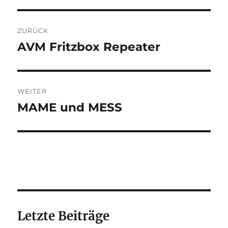
Beitragsnavigation
ZURÜCK
AVM Fritzbox Repeater
Vorheriger
Beitrag:
WEITER
MAME und MESS
Nächster
Beitrag:
Letzte Beiträge