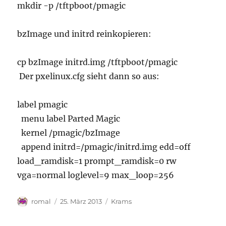
mkdir -p /tftpboot/pmagic
bzImage und initrd reinkopieren:
cp bzImage initrd.img /tftpboot/pmagic
Der pxelinux.cfg sieht dann so aus:
label pmagic
menu label Parted Magic
kernel /pmagic/bzImage
append initrd=/pmagic/initrd.img edd=off
load_ramdisk=1 prompt_ramdisk=0 rw
vga=normal loglevel=9 max_loop=256
Autor
Veröffentlicht
Kategorien
romal
25. März 2013
Krams
am