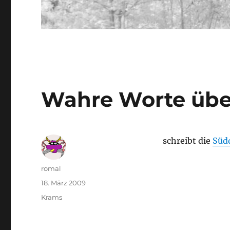
Wahre Worte übe
schreibt die
Süd
Autor
romal
Veröffentlicht
18. März 2009
am
Kategorien
Krams