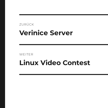
Beitragsnavigation
ZURÜCK
Verinice Server
Vorheriger
Beitrag:
WEITER
Linux Video Contest
Nächster
Beitrag: