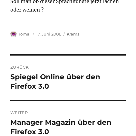
Soll man ob dieser Sprachkünste jetzt lachen
oder weinen ?
Autor
Veröffentlicht
Kategorien
romal
17. Juni 2008
Krams
am
Beitragsnavigation
ZURÜCK
Spiegel Online über den
Vorheriger
Beitrag:
Firefox 3.0
WEITER
Manager Magazin über den
Nächster
Beitrag:
Firefox 3.0