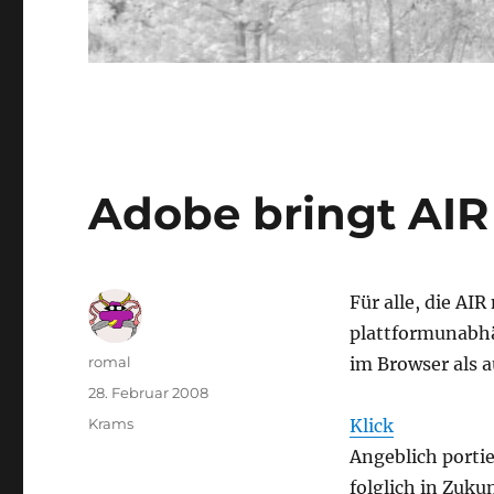
Adobe bringt AIR
Für alle, die AIR
plattformunabh
Autor
romal
im Browser als 
Veröffentlicht
28. Februar 2008
am
Kategorien
Krams
Klick
Angeblich portie
folglich in Zuku