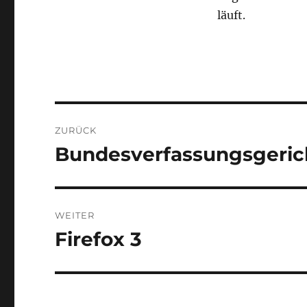
läuft.
Beitragsnavigation
ZURÜCK
Bundesverfassungsgeric
Vorheriger
Beitrag:
WEITER
Firefox 3
Nächster
Beitrag: